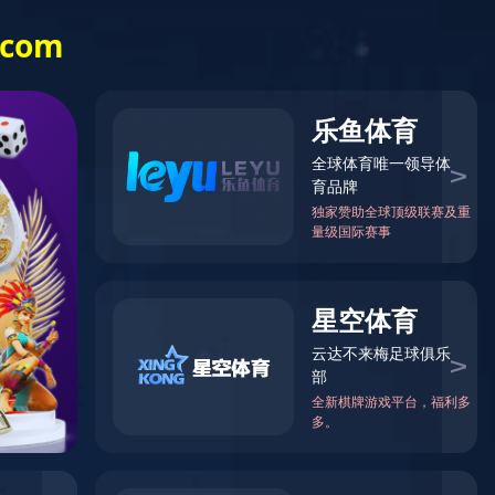
问鼎（中国）
中文版