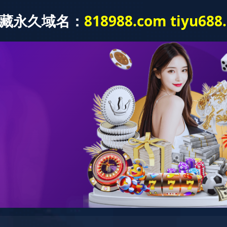
与服务
业务布局
新闻资讯
投资者关系
人力资源