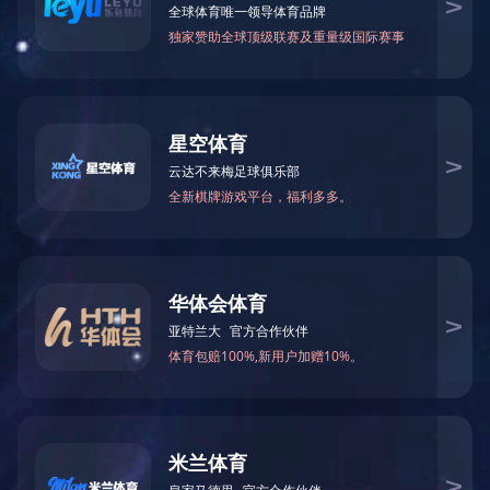
业
务
布
局
新
闻
资
讯
投
资
者
关
系
人
力
资