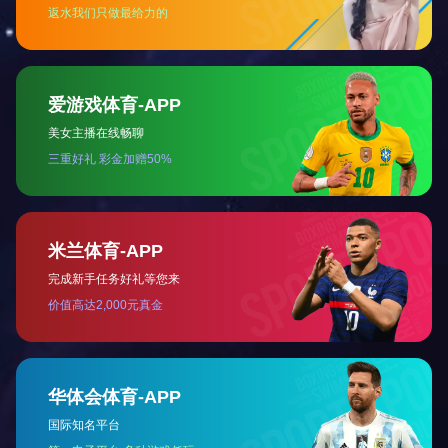
问鼎官方版网站登录入口PSKM等产业升级项目
（先行）竣工环境保护验收监测报告
2023
12-15
问鼎官方版网站登录入口老车间技改，合成车间4.
5等项目试生产公示
2023
07-12