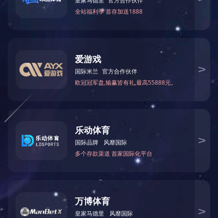
源
问
鼎
（中
国）